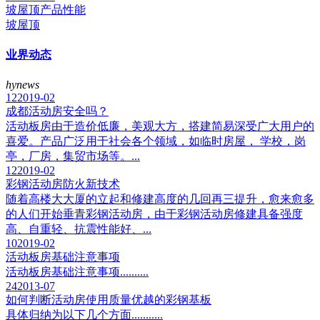
坡屋顶产品性能
坡屋顶
业界动态
hynews
12
2019-02
成都活动房安全吗？
活动板房由于造价低廉，美观大方，搭建简易深受广大用户的
喜爱。产品广泛用于社会各个领域，如临时房屋， 学校，岗
亭，厂房，集贸市场等。...
12
2019-02
彩钢活动房防火新技术
随着高楼大大厦的立起和修建高度的几回再三提升，愈来愈多
的人们开始垂青彩钢活动房，由于彩钢活动房修建具备强度
高、自重轻、抗震性能好、...
10
2019-02
活动板房基础注意事项
活动板房基础注意事项..........
24
2013-07
如何判断活动房使用质量优越的彩钢基板
具体归纳为以下几个方面...........